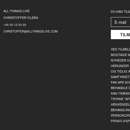
ALL THINGS LIVE
DU KAN TIL
CHRISTOFFER OLSEN
+45 33 12 20 00
CHRISTOFFER@ALLTHINGSLIVE.COM
VED TILMEL
MODTAGE N
NYHEDER OM
HERUNDER 
OG TIDLIG 
SAMTYKKET
FAR APS SO
BEHANDLE 
KAN TRÆKKE
TRYKKE "AF
HENVENDEL
BEHANDLIN
PERSONOPL
PRIVATLIVSP