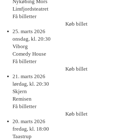
Nykøbing Mors
Limfjordsteatret
Få billetter
Køb billet
Køb
25. marts 2026
billet
onsdag, kl. 20:30
Viborg
Comedy House
Få billetter
Køb billet
Køb
21. marts 2026
billet
lørdag, kl. 20:30
Skjern
Remisen
Få billetter
Køb billet
Køb
20. marts 2026
billet
fredag, kl. 18:00
Taastrup