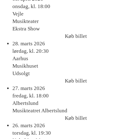
billet
onsdag, kl. 18:00
Vejle
Musikteater
Ekstra Show
Køb billet
Køb
28. marts 2026
billet
lørdag, kl. 20:30
Aarhus
Musikhuset
Udsolgt
Køb billet
Køb
27. marts 2026
billet
fredag, kl. 18:00
Albertslund
Musikteatret Albertslund
Køb billet
Køb
26. marts 2026
billet
torsdag, kl. 19:30