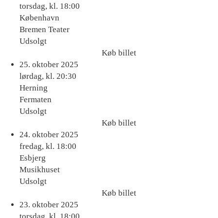
billet
torsdag, kl. 18:00
København
Bremen Teater
Udsolgt
Køb billet
Køb
25. oktober 2025
billet
lørdag, kl. 20:30
Herning
Fermaten
Udsolgt
Køb billet
Køb
24. oktober 2025
billet
fredag, kl. 18:00
Esbjerg
Musikhuset
Udsolgt
Køb billet
Køb
23. oktober 2025
billet
torsdag, kl. 18:00