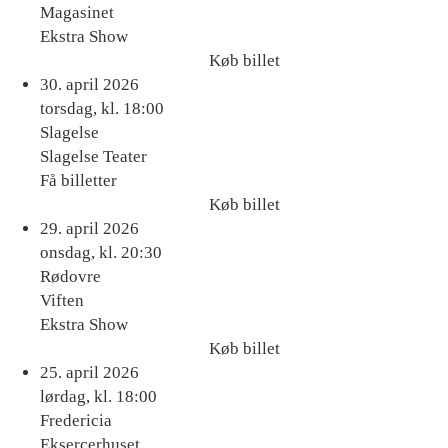
Magasinet
Ekstra Show
Køb billet
Køb
30. april 2026
billet
torsdag, kl. 18:00
Slagelse
Slagelse Teater
Få billetter
Køb billet
Køb
29. april 2026
billet
onsdag, kl. 20:30
Rødovre
Viften
Ekstra Show
Køb billet
Køb
25. april 2026
billet
lørdag, kl. 18:00
Fredericia
Eksercerhuset