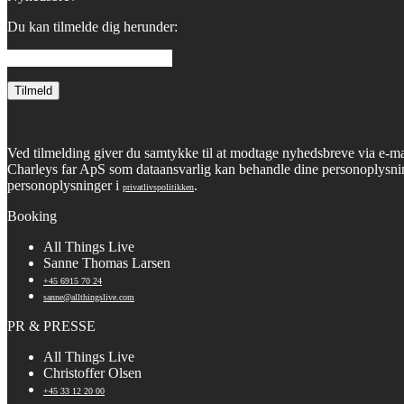
Du kan tilmelde dig herunder:
Ved tilmelding giver du samtykke til at modtage nyhedsbreve via e-ma
Charleys far ApS som dataansvarlig kan behandle dine personoplysni
personoplysninger i
.
privatlivspolitikken
Booking
All Things Live
Sanne Thomas Larsen
+45 6915 70 24
sanne@allthingslive.com
PR & PRESSE
All Things Live
Christoffer Olsen
+45 33 12 20 00