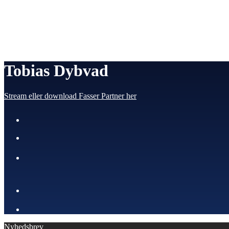
Ny Tour 2025
Verdensmænd 4
Booking
Presse
Musik
Tobias Dybvad
Stream eller download Fasser Partner her
Nyhedsbrev